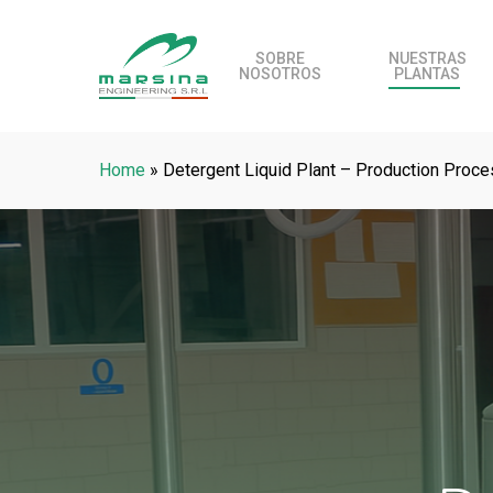
Skip
to
SOBRE
NUESTRAS
NOSOTROS
PLANTAS
main
content
Home
»
Detergent Liquid Plant – Production Proc