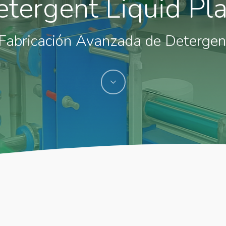
tergent Liquid Pl
Fabricación Avanzada de Detergen
Navigate
to
the
next
section