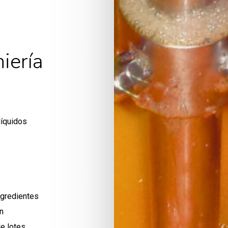
iería
líquidos
ngredientes
n
e lotes