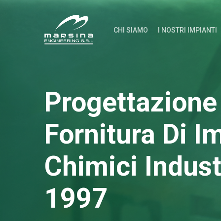
Skip
to
CHI SIAMO
I NOSTRI IMPIANTI
main
content
Progettazione
Fornitura Di I
Chimici Industr
1997