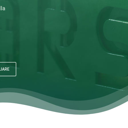
lla
LIARE