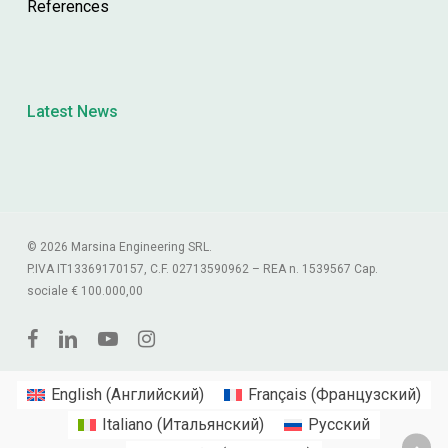
References
Latest News
© 2026 Marsina Engineering SRL.
P.IVA IT13369170157, C.F. 02713590962 – REA n. 1539567 Cap.
sociale € 100.000,00
facebook
linkedin
youtube
instagram
English
(
Английский
)
Français
(
Французский
)
Italiano
(
Итальянский
)
Русский