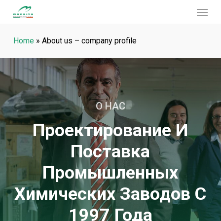
Menu
Skip
to
main
Home
»
About us – company profile
content
О НАС
Проектирование И
Поставка
Промышленных
Химических Заводов С
1997 Года